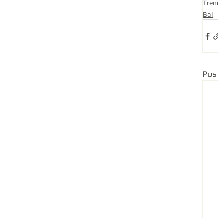
Tren
Bal
Pos