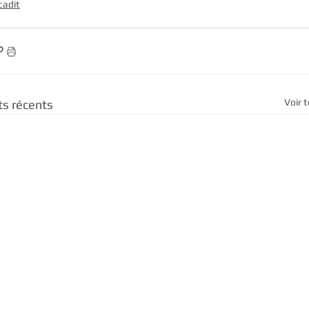
cadit
Voir 
ts récents