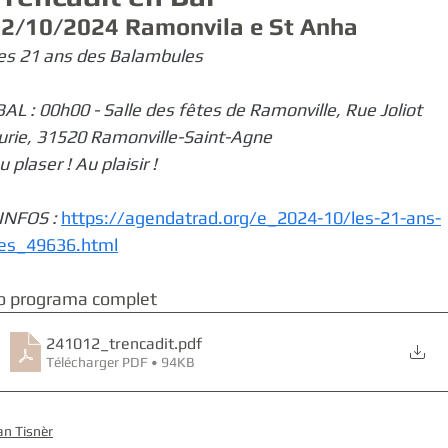
2/10/2024 Ramonvila e St Anha
Duò Gascon Castanet - Tisnèr
Brigalhs
Valentin Laborde
es 21 ans des Balambules
BAL : 00h00 - Salle des fêtes de Ramonville, Rue Joliot 
Martin Lassouque
Clément Joseph-Alexandre
Brigalhs
urie, 31520 Ramonville-Saint-Agne
u plaser ! Au plaisir !
Alex Seli
Sautaire.as
Kilhan Coron
Lucia Longué
 INFOS : 
https://agendatrad.org/e_2024-10/les-21-ans-
es_49636.html
La Passem
o programa complet
241012_trencadit
.pdf
Télécharger PDF • 94KB
an Tisnèr