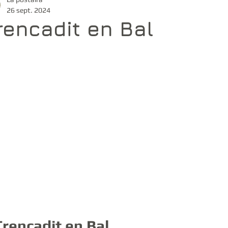
Lutz en Camin
Concèrt
Bal
Trencadit
26 sept. 2024
rencadit en Bal
La Manufacture verbale
Bernat Manciet
Al Cartero
Quadrilh de Salias
Verd e Blu
Vent de holia
Duò Lionèl Labòrda Bruno Bluteau
Duò Martin Lassouque Killian Coron
Duò Rousse-Tisnèr
Duò Lassouque-Tisnèr
escota !
Le Plaque
Trencadit en Bal