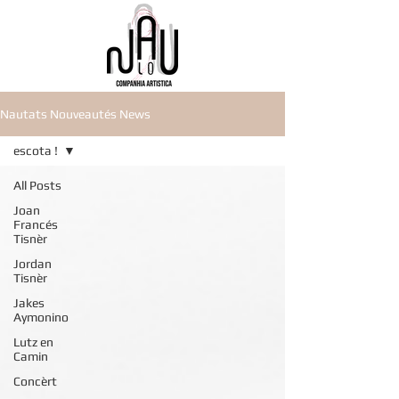
Nautats Nouveautés News
escota !
All Posts
Joan
Francés
Tisnèr
Jordan
Tisnèr
Jakes
Aymonino
Lutz en
Camin
Concèrt