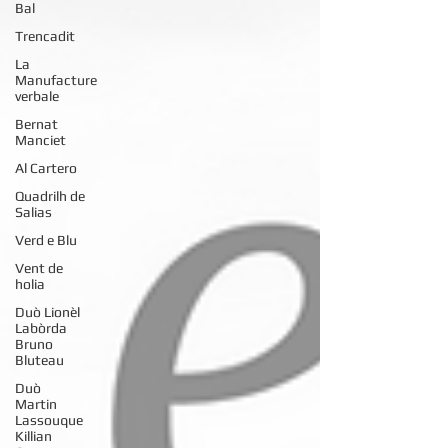
Bal
Trencadit
La
Manufacture
verbale
Bernat
Manciet
Al Cartero
Quadrilh de
Salias
Verd e Blu
Vent de
holia
Duò Lionèl
Labòrda
Bruno
Bluteau
Duò
Martin
Lassouque
Killian