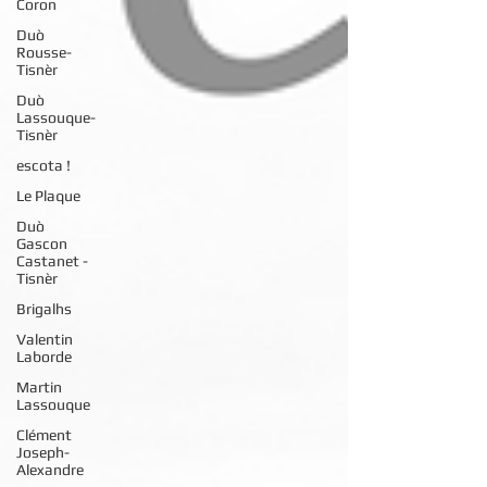
Coron
Duò
Rousse-
Tisnèr
Duò
Lassouque-
Tisnèr
escota !
Le Plaque
Duò
Gascon
Castanet -
Tisnèr
Brigalhs
Valentin
Laborde
Martin
Lassouque
Clément
Joseph-
Alexandre