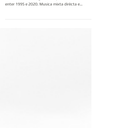
Escota ! Creacion sonòra de Joan Francés Tisnèr
mesclant collectatges e composicions escriutas
enter 1995 e 2020. Musica mixta dirècta e
difusions metuda en espaci sonòr espacializat Pl.
de La Muda, carrèra deus Cucs 64270 SALIAS 8h30
deu ser. Entrada libra Escota ! Création sonore de
Joan Francés Tisnèr intégrant des collectages et
des compositions écrites entre 1995 et 2020.
Musique mixte direct et diffusions dans un espace
sonore spatialisé.