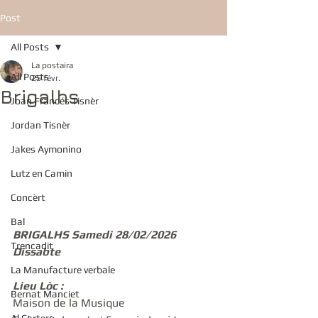
Post
All Posts
La postaira
All Posts
25 févr.
Brigalhs
Joan Francés Tisnèr
Jordan Tisnèr
Jakes Aymonino
Lutz en Camin
Concèrt
Bal
BRIGALHS Samedi 28/02/2026 
Trencadit
Dissabte
La Manufacture verbale
Lieu Lòc : 
Bernat Manciet
Maison de la Musique