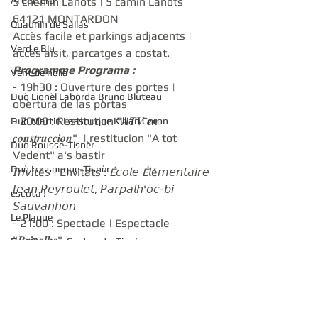
Al Cartero
5 chemin Lanots | 5 camin Lanòts  
64121 MONTARDON
Quadrilh de Salias
Accès facile et parkings adjacents | 
Verd e Blu
accès aisit, parcatges a costat.
Programme Programa : 
Vent de holia
- 19h30 : Ouverture des portes | 
Duò Lionèl Labòrda Bruno Bluteau
obèrtura de las pòrtas
- 20:00 : Restitution "𝑨𝑻𝑽 𝒆𝒏 
Duò Martin Lassouque Killian Coron
𝒄𝒐𝒏𝒔𝒕𝒓𝒖𝒄𝒄𝒊𝒐𝒏"  | restitucion "A tot 
Duò Rousse-Tisnèr
Vedent" a's bastir
Duò Lassouque-Tisnèr
𝘐𝘯𝘷𝘪𝘵é𝘴 | Envitats : 
É
𝘤𝘰𝘭𝘦 
É
𝘭é𝘮𝘦𝘯𝘵𝘢𝘪𝘳𝘦 
𝘑𝘦𝘢𝘯 𝘗𝘦𝘺𝘳𝘰𝘶𝘭𝘦𝘵, 𝘗𝘢𝘳𝘱𝘢𝘭𝘩'𝘰𝘤-𝘣𝘪 
escota !
𝘚𝘢𝘶𝘷𝘢𝘯𝘩𝘰𝘯
Le Plaque
- 21:00 : Spectacle | Espectacle 
"𝑩𝒓𝒊𝒈𝒂𝒍𝒉𝒔" 
Duò Gascon Castanet - Tisnèr
Brigalhs
Billetterie Bilheteria :
Valentin Laborde
Gratuit, tout publics | a gratis tot 
publics
Martin Lassouque