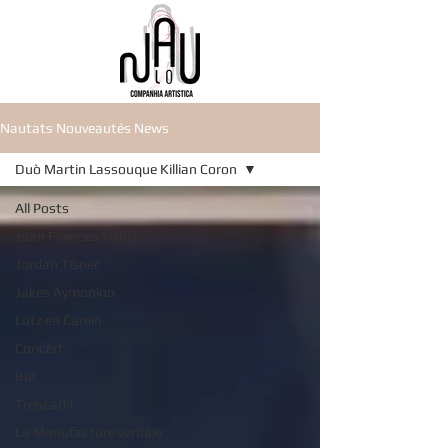
Nautats Nouveautés News
Duò Martin Lassouque Killian Coron
All Posts
Joan Francés Tisnèr
Jordan Tisnèr
Jakes Aymonino
Lutz en Camin
Concèrt
Bal
Trencadit
La Manufacture verbale