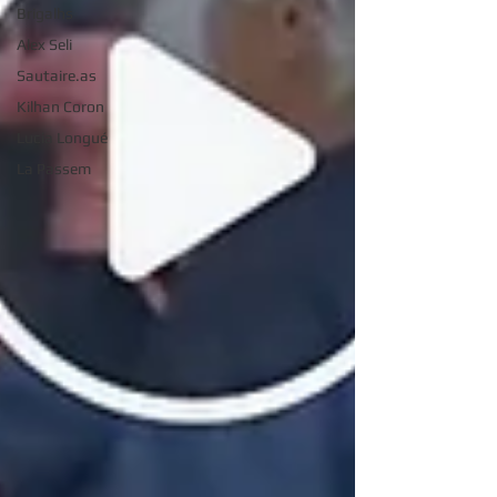
Brigalhs
Alex Seli
Sautaire.as
Kilhan Coron
Lucia Longué
La Passem