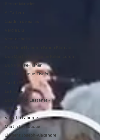
Bernat Manciet
Al Cartero
Quadrilh de Salias
Verd e Blu
Vent de holia
Duò Lionèl Labòrda Bruno Bluteau
Duò Martin Lassouque Killian Coron
Duò Rousse-Tisnèr
Duò Lassouque-Tisnèr
escota !
Le Plaque
Duò Gascon Castanet - Tisnèr
Brigalhs
Valentin Laborde
Martin Lassouque
Clément Joseph-Alexandre