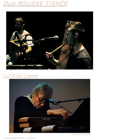
Duò ROUSSE-TISNÈR
LUTZ EN CAMIN
TAMBORIN 432