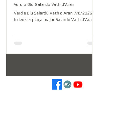
Verd e Blu Salardú Vath d’Aran
Verd e Blu Salardú Vath d’Aran 7/8/2026 - 6
h deu ser plaça major Salardú Vath d’Aran
1
/
11