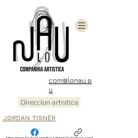
com@lonau.e
u
Direccion artistica
JORDAN TISNÈR
https://www.facebook.com/becut.tisner
!//jordantisner.com/!