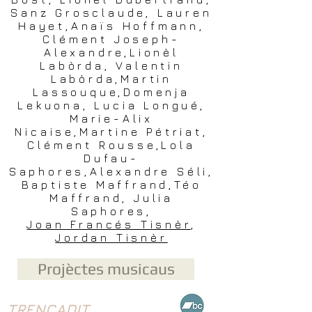
Sanz Grosclaude, Lauren
Hayet,Anaïs Hoffmann,
Clément Joseph-
Alexandre,Lionèl
Labòrda, Valentin
Labòrda,Martin
Lassouque,Domenja
Lekuona, Lucia Longué,
Marie-Alix
Nicaise,Martine Pétriat,
Clément Rousse,Lola
Dufau-
Saphores,Alexandre Séli,
Baptiste Maffrand,Téo
Maffrand, Julia
Saphores,
Joan Francés Tisnèr
,
Jordan Tisnèr
Projèctes musicaus
TRENCADIT