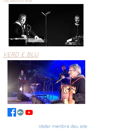
VERD E BLU
Vàder membre deu site