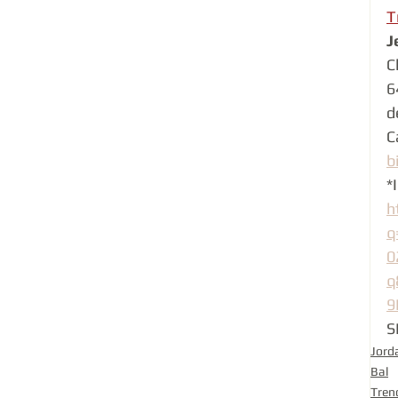
T
J
C
6
d
C
b
*
h
q
0
q
9
S
Jord
Bal
Tren