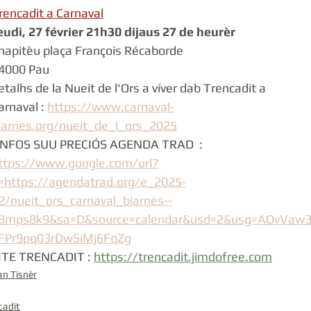
rencadit
 a Carnaval
Duò Gascon Castanet - Tisnèr
Brigalhs
Valentin Laborde
eudi, 27 février 21h30 dijaus 27 de heurèr
hapitèu plaça François Récaborde
4000 Pau
Martin Lassouque
Clément Joseph-Alexandre
Brigalhs
etalhs de la Nueit de l'Ors a víver dab Trencadit a 
arnaval : 
https://www.carnaval-
iarnes.org/nueit_de_l_ors_2025
Alex Seli
Sautaire.as
Kilhan Coron
Lucia Longué
INFOS SUU PRECIÓS AGENDA TRAD  : 
ttps://www.google.com/url?
=https://agendatrad.org/e_2025-
La Passem
2/nueit_ors_carnaval_biarnes--
8mps8k9&sa=D&source=calendar&usd=2&usg=AOvVaw
FPr9pq03rDw5iMj6FqZg
ITE TRENCADIT : 
https://trencadit.jimdofree.com
an Tisnèr
cadit