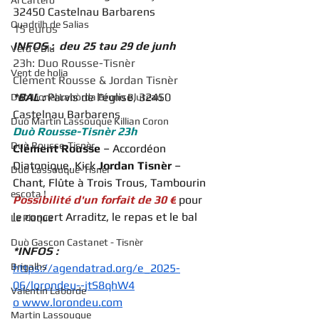
Al Cartero
32450 Castelnau Barbarens
Quadrilh de Salias
15 euros
INFOS :  deu 25 tau 29 de junh
Verd e Blu
23h: Duo Rousse-Tisnèr
Vent de holia
Clément Rousse & Jordan Tisnèr
*BAL : 
Parvis de l'église, 32450 
Duò Lionèl Labòrda Bruno Bluteau
Castelnau Barbarens 
Duò Martin Lassouque Killian Coron
Duò Rousse-Tisnèr 23h
Duò Rousse-Tisnèr
Clément Rousse
 – Accordéon 
Diatonique, Kick 
Jordan Tisnèr
 – 
Duò Lassouque-Tisnèr
Chant, Flûte à Trois Trous, Tambourin
escota !
Possibilité d'un forfait de 30 €
 pour 
le concert Arraditz, le repas et le bal
Le Plaque
Duò Gascon Castanet - Tisnèr
*INFOS : 
Brigalhs
https://agendatrad.org/e_2025-
06/lorondeu--jtS8qhW4
Valentin Laborde
o
 www.lorondeu.com
Martin Lassouque