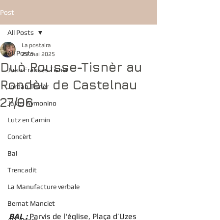
Post
All Posts
La postaira
All Posts
29 mai 2025
Duò Rousse-Tisnèr au
Joan Francés Tisnèr
Rondèu de Castelnau
Jordan Tisnèr
27/06
Jakes Aymonino
Lutz en Camin
Concèrt
Bal
Trencadit
La Manufacture verbale
Bernat Manciet
BAL : 
Parvis de l'église, Plaça d’Uzes 