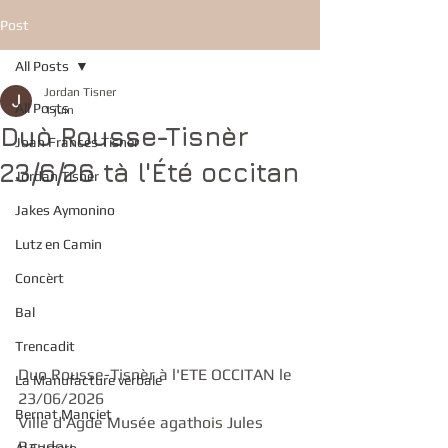
Post
All Posts
Jordan Tisner
All Posts
1 juin
Duò Rousse-Tisnèr
Joan Francés Tisnèr
23/6/26 tà l'Été occitan
Jordan Tisnèr
Jakes Aymonino
Lutz en Camin
Concèrt
Bal
Trencadit
Duo Rousse-Tisnèr à l'ETE OCCITAN le 
La Manufacture verbale
23/06/2026
Bernat Manciet
Ville d'Agde Musée agathois Jules 
Baudou