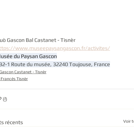
Duò Gascon Castanet - Tisnèr
Brigalhs
Valentin Laborde
Martin Lassouque
Clément Joseph-Alexandre
Brigalhs
uò Gascon Bal Castanet - Tisnèr
ttps://www.museepaysangascon.fr/activites/
usée du Paysan Gascon
Alex Seli
Sautaire.as
Kilhan Coron
Lucia Longué
32-1 Route du musée, 32240 Toujouse, France
Gascon Castanet - Tisnèr
 Francés Tisnèr
La Passem
Voir 
ts récents