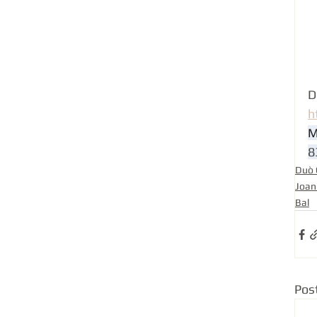
D
h
M
8
Duò 
Joan
Bal
Pos