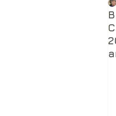
B
C
2
a