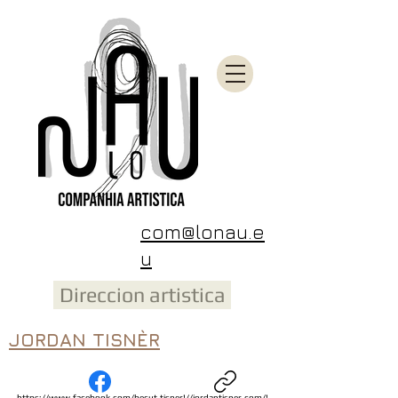
com@lonau.e
u
Direccion artistica
JORDAN TISNÈR
https://www.facebook.com/becut.tisner
!//jordantisner.com/!