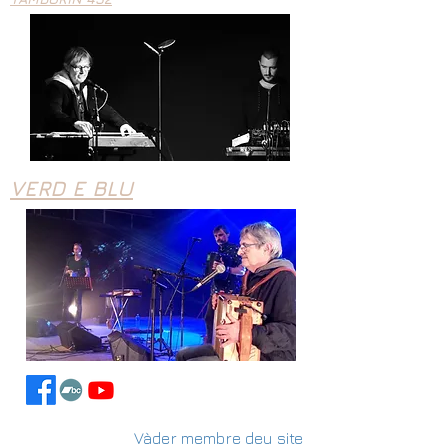
VERD E BLU
Vàder membre deu site