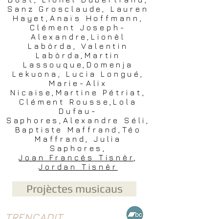
Sanz Grosclaude, Lauren
Hayet,Anaïs Hoffmann,
Clément Joseph-
Alexandre,Lionèl
Labòrda, Valentin
Labòrda,Martin
Lassouque,Domenja
Lekuona, Lucia Longué,
Marie-Alix
Nicaise,Martine Pétriat,
Clément Rousse,Lola
Dufau-
Saphores,Alexandre Séli,
Baptiste Maffrand,Téo
Maffrand, Julia
Saphores,
Joan Francés Tisnèr
,
Jordan Tisnèr
Projèctes musicaus
TRENCADIT