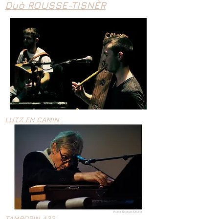
Duò ROUSSE-TISNÈR
LUTZ EN CAMIN
TAMBORIN 432